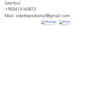
Istanbul
+905413165873
Mail:
odettepsikoloji@gmail.com
Pazartesi- Cuma: 8am - 8pm
​​Cumartesi-Pazar: 8am - 7pm
Konum Bilgisi