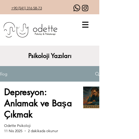
+90 (541) 316 58-73
Psikoloji Yazıları
Blog
Depresyon:
Anlamak ve Başa
Çıkmak
Odette Psikoloji
11 Nis 2025
2 dakikada okunur