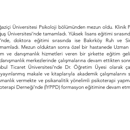
ğaziçi Üniversitesi Psikoloji bölümünden mezun oldu. Klinik P
uş Üniversitesi’nde tamamladı. Yüksek lisans eğitimi sırası
i’nde, doktora eğitimi sırasında ise Bakırköy Ruh ve Sini
 tamamladı. Mezun olduktan sonra özel bir hastanede Uzman 
im ve danışmanlık hizmetleri veren bir şirkette eğitim gel
 danışmanlık merkezlerinde çalışmalarına devam ettikten sonr
anbul Ticaret Üniversitesi’nde Dr. Öğretim Üyesi olarak ça
 yayınlanmış makale ve kitaplarıyla akademik çalışmalarını 
şmanlık vermekte ve psikanalitik yönelimli psikoterapi yapma
sikoterapi Derneği’nde (İYPPD) formasyon eğitimine devam etm