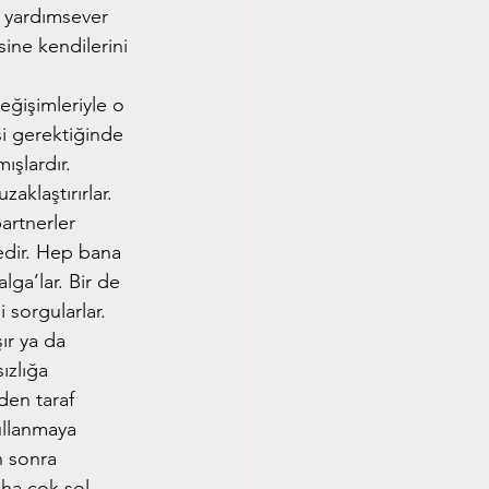
k yardımsever
sine kendilerini
değişimleriyle o
si gerektiğinde
ışlardır.
aklaştırırlar.
partnerler
nedir. Hep bana
lga’lar. Bir de
 sorgularlar.
ır ya da
ızlığa
den taraf
kullanmaya
n sonra
aha çok sol