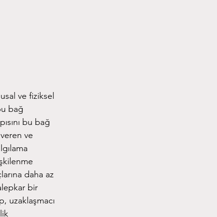
sal ve fiziksel
bu bağ
apısını bu bağ
 veren ve
algılama
işkilenme
larına daha az
lepkar bir
p, uzaklaşmacı
lik