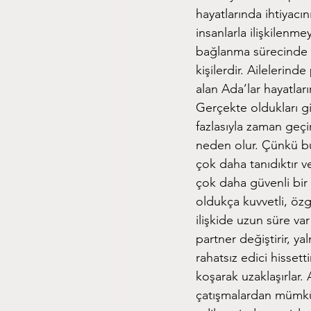
hayatlarında ihtiyac
insanlarla ilişkilen
bağlanma sürecinde i
kişilerdir. Ailelerin
alan Ada’lar hayatlar
Gerçekte oldukları g
fazlasıyla zaman geç
neden olur. Çünkü bu 
çok daha tanıdıktır v
çok daha güvenli bir 
oldukça kuvvetli, özg
ilişkide uzun süre va
partner değiştirir, 
rahatsız edici hissett
koşarak uzaklaşırlar.
çatışmalardan mümkün