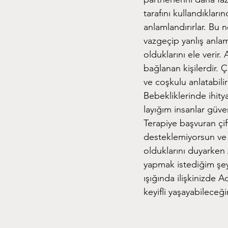
tarafını kullandıklar
anlamlandırırlar. Bu
vazgeçip yanlış anla
olduklarını ele verir.
bağlanan kişilerdir. 
ve coşkulu anlatabilir
Bebekliklerinde ihit
layığım insanlar güven
Terapiye başvuran çif
desteklemiyorsun ve 
olduklarını duyarken
yapmak istediğim şey
ışığında ilişkinizde 
keyifli yaşayabileceğin