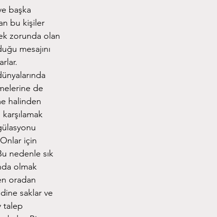
ve başka
n bu kişiler
mek zorunda olan
lduğu mesajını
rlar.
dünyalarında
tmelerine de
me halinden
ı karşılamak
egülasyonu
 Onlar için
Bu nedenle sık
unda olmak
aren oradan
ndine saklar ve
 talep