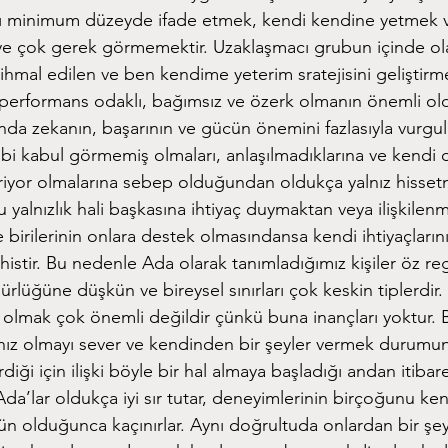
ını minimum düzeyde ifade etmek, kendi kendine yetmek 
meye çok gerek görmemektir. Uzaklaşmacı grubun içinde ola
hmal edilen ve ben kendime yeterim sratejisini geliştir
de performans odaklı, bağımsız ve özerk olmanın önemli o
ında zekanın, başarının ve gücün önemini fazlasıyla vurgula
ibi kabul görmemiş olmaları, anlaşılmadıklarına ve kendi 
iriyor olmalarına sebep olduğundan oldukça yalnız hisse
yalnızlık hali başkasına ihtiyaç duymaktan veya ilişkilen
e birilerinin onlara destek olmasındansa kendi ihtiyaçların
histir. Bu nedenle Ada olarak tanımladığımız kişiler öz r
ürlüğüne düşkün ve bireysel sınırları çok keskin tiplerdir.
r olmak çok önemli değildir çünkü buna inançları yoktur. 
yalnız olmayı sever ve kendinden bir şeyler vermek durum
irdiği için ilişki böyle bir hal almaya başladığı andan itib
 Ada’lar oldukça iyi sır tutar, deneyimlerinin birçoğunu ke
 olduğunca kaçınırlar. Aynı doğrultuda onlardan bir şey