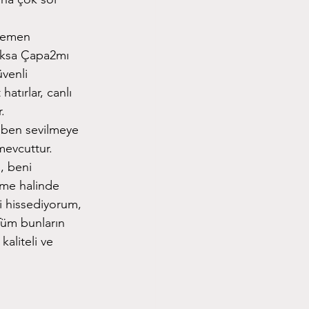
 hemen
yoksa Çapa2mı
üvenli
atırlar, canlı
.
 “ben sevilmeye
 mevcuttur.
, beni
nme halinde
i hissediyorum,
Tüm bunların
kaliteli ve