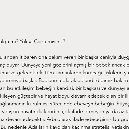
Dalga mı? Yoksa Çapa mısınız?
 andan itibaren ona bakım veren bir başka canlıyla duygu
yaç duyar. Dünyaya yeni gözlerini açmış bir bebek ancak 
nur ve gelecekteki tüm zamanlarda kuracağı ilişkilerin y
etirmeye başlar. Bağlanma olarak adlandırdığımız bakım
an bu etkileşim bebeğin kendisi, bir başkası ve dünyayı 
kileyen güçtedir ve hayat boyu devam edecek olan bir il
 Bağlanmanın kurulması sürecinde ebeveyn bebeğin ihtiyaç
 yetişkin hayatında kendini çok ifade etmeyen ya da az ta
tına devam edecektir. Ada olarak ifade edeceğimiz bu gru
 Bu nedenle Ada’ların kaygıdan kaçınma stratejisi yetişkin