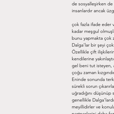
de sosyalleşirken de 
insanlardır ancak üzg
çok fazla ifade eder 
kadar meşgul olmuşlar
bunu yapmakta çok zo
Dalga’lar bir şeyi ço
Özellikle çift ilişkil
kendilerine yakınlaşt
gel beni tut isteyen,
çoğu zaman kızgındırl
Eninde sonunda terk e
sürekli sorun çıkarırl
uğradığını düşünüp sı
genellikle Dalga’lard
meyillidirler ve konu
partnerlerini daha fa