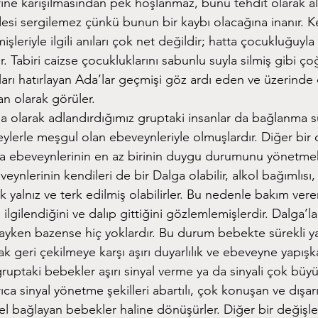
ine karışılmasından pek hoşlanmaz, bunu tehdit olarak algı
desi sergilemez çünkü bunun bir kaybı olacağına inanır. K
şleriyle ilgili anıları çok net değildir; hatta çocukluğuyla i
er. Tabiri caizse çocukluklarını sabunlu suyla silmiş gibi ç
ları hatırlayan Ada’lar geçmişi göz ardı eden ve üzerinde
n olarak görüler.
ga olarak adlandırdığımız gruptaki insanlar da bağlanma s
lerle meşgul olan ebeveynleriyle olmuşlardır. Diğer bir 
nda ebeveynlerinin en az birinin duygu durumunu yönetm
eveynlerinin kendileri de bir Dalga olabilir, alkol bağımlı
k yalnız ve terk edilmiş olabilirler. Bu nedenle bakım ver
ilgilendiğini ve dalıp gittiğini gözlemlemişlerdir. Dalga’l
ayken bazense hiç yoklardır. Bu durum bebekte sürekli y
ak geri çekilmeye karşı aşırı duyarlılık ve ebeveyne yapışk
ruptaki bebekler aşırı sinyal verme ya da sinyali çok büyük
ıca sinyal yönetme şekilleri abartılı, çok konuşan ve dışa
l bağlayan bebekler haline dönüşürler. Diğer bir değişle