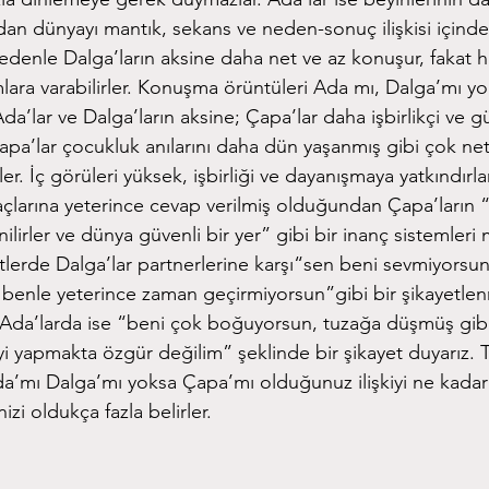
ından dünyayı mantık, sekans ve neden-sonuç ilişkisi içinde
 nedenle Dalga’ların aksine daha net ve az konuşur, fakat
mlara varabilirler. Konuşma örüntüleri Ada mı, Dalga’mı 
 Ada’lar ve Dalga’ların aksine; Çapa’lar daha işbirlikçi ve g
Çapa’lar çocukluk anılarını daha dün yaşanmış gibi çok net h
ler. İç görüleri yüksek, işbirliği ve dayanışmaya yatkındırlar
yaçlarına yeterince cevap verilmiş olduğundan Çapa’ların
ilirler ve dünya güvenli bir yer” gibi bir inanç sistemleri
tlerde Dalga’lar partnerlerine karşı“sen beni sevmiyorsun
benle yeterince zaman geçirmiyorsun”gibi bir şikayetle
 Ada’larda ise “beni çok boğuyorsun, tuzağa düşmüş gib
i yapmakta özgür değilim” şeklinde bir şikayet duyarız. 
Ada’mı Dalga’mı yoksa Çapa’mı olduğunuz ilişkiyi ne kadar 
izi oldukça fazla belirler.