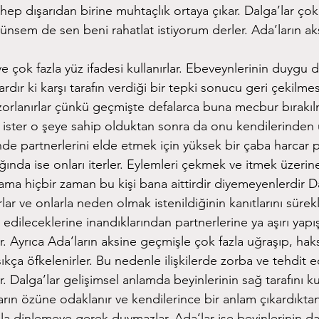
hep dışarıdan birine muhtaçlık ortaya çıkar. Dalga’lar ço
ünsem de sen beni rahatlat istiyorum derler. Ada’ların ak
ve çok fazla yüz ifadesi kullanırlar. Ebeveynlerinin duygu 
dır ki karşı tarafın verdiği bir tepki sonucu geri çekilme
rlanırlar çünkü geçmişte defalarca buna mecbur bırakılm
k ister o şeye sahip olduktan sonra da onu kendilerinden uz
erinde partnerlerini elde etmek için yüksek bir çaba harcar 
ığında ise onları iterler. Eylemleri çekmek ve itmek üzeri
 ama hiçbir zaman bu kişi bana aittirdir diyemeyenlerdir Da
ar ve onlarla neden olmak istenildiğinin kanıtlarını sürekli
dileceklerine inandıklarından partnerlerine ya aşırı yapış
ar. Ayrıca Ada’ların aksine geçmişle çok fazla uğraşıp, haks
kça öfkelenirler. Bu nedenle ilişkilerde zorba ve tehdit e
ır. Dalga’lar gelişimsel anlamda beyinlerinin sağ tarafını 
ların özüne odaklanır ve kendilerince bir anlam çıkardıkta
zla dinlemeye gerek duymazlar. Ada’lar ise beyinlerinin d