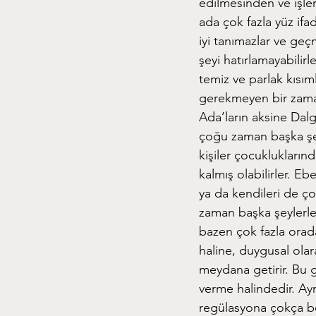
edilmesinden ve işler
ada çok fazla yüz ifa
iyi tanımazlar ve geçmi
şeyi hatırlamayabilirl
temiz ve parlak kısım
gerekmeyen bir zama
Ada’ların aksine Dal
çoğu zaman başka şey
kişiler çocuklukları
kalmış olabilirler. Eb
ya da kendileri de ço
zaman başka şeylerle 
bazen çok fazla orad
haline, duygusal olar
meydana getirir. Bu g
verme halindedir. Ayr
regülasyona çokça be