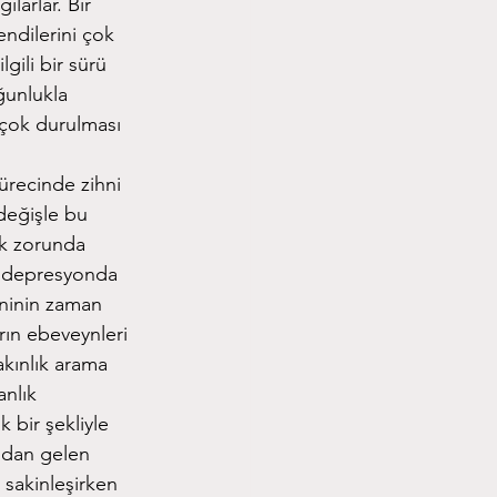
larlar. Bir
endilerini çok
lgili bir sürü
oğunlukla
 çok durulması
ürecinde zihni
değişle bu
ek zorunda
sı, depresyonda
eninin zaman
arın ebeveynleri
akınlık arama
anlık
 bir şekliyle
rıdan gelen
 sakinleşirken